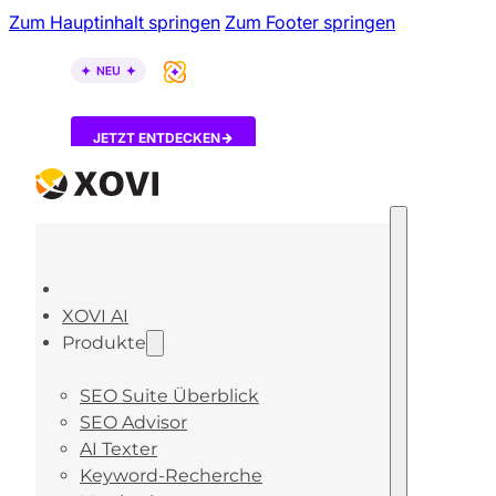
Zum Hauptinhalt springen
Zum Footer springen
XOVI AI ist da – entdecke, wie KI-Tools über dein B
JETZT ENTDECKEN
XOVI AI
Produkte
SEO Suite Überblick
SEO Advisor
AI Texter
Keyword-Recherche