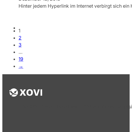
Hinter jedem Hyperlink im Internet verbirgt sich e
1
2
3
…
19
→
Die XOVI GmbH bietet seit 2009 von ihrem Hauptsi