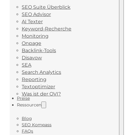
SEO Suite Überblick
SEO Advisor
AI Texter
Keyword-Recherche
Monitoring
Onpage
Backlink-Tools
Disavow
SEA
Search Analytics
Reporting
Textoptimizer
Was ist der OVI?
Preise
Ressourcen
Blog
SEO Kompass
FAQs