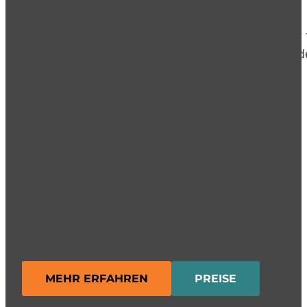
Wusstest du, dass 65% der Menschen es schwer fin
was absolut verständlich ist. Genau hier kommt der
MEHR ERFAHREN
PREISE