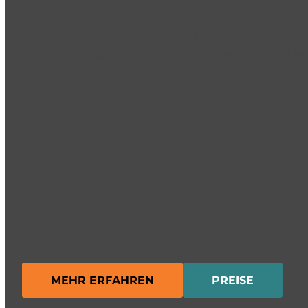
Dokumentiere deine SEO-Erfolge! Erstelle individ
Maßgeschneidert für deine Anforderungen und im 
Wunsch automatisiert erstellen und versenden.
MEHR ERFAHREN
PREISE