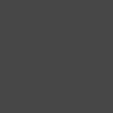
uelle SEO-Reports für deine Kunden oder Vorgesetzten
Layout deines Unternehmens. Einmal angelegt, kannst