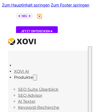
Zum Hauptinhalt springen
Zum Footer springen
XOVI AI ist da – entdecke, wie KI-Tools über dein B
JETZT ENTDECKEN
XOVI AI
Produkte
SEO Suite Überblick
SEO Advisor
AI Texter
Keyword-Recherche