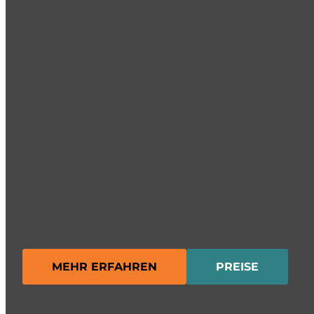
Schluss mit getrennten Daten in unterschiedlichen
Analysiere und reporte alle Daten für deinen Web
MEHR ERFAHREN
PREISE