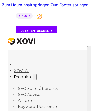
Zum Hauptinhalt springen
Zum Footer springen
XOVI AI ist da – entdecke, wie KI-Tools über dein B
JETZT ENTDECKEN
XOVI AI
Produkte
SEO Suite Überblick
SEO Advisor
AI Texter
Keyword-Recherche