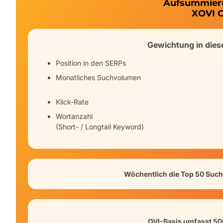
Aufsummier
XOVI 
Gewichtung in diese
Position in den SERPs
Monatliches Suchvolumen
Klick-Rate
Wortanzahl
(Short- / Longtail Keyword)
Wöchentlich die Top 50 Suc
OVI-Basis umfasst 5