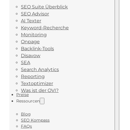
SEO Suite Überblick
SEO Advisor
AI Texter
Keyword-Recherche
Monitoring
Onpage
Backlink-Tools
Disavow
SEA
Search Analytics
Reporting
Textoptimizer
Was ist der OVI?
Preise
Ressourcen
Blog
SEO Kompass
FAQs