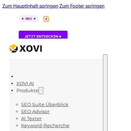
Zum Hauptinhalt springen
Zum Footer springen
XOVI AI ist da – entdecke, wie KI-Tools über dein B
JETZT ENTDECKEN
XOVI AI
Produkte
SEO Suite Überblick
SEO Advisor
AI Texter
Keyword-Recherche