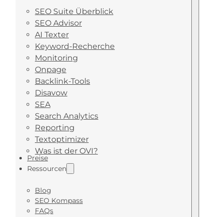
SEO Suite Überblick
SEO Advisor
AI Texter
Keyword-Recherche
Monitoring
Onpage
Backlink-Tools
Disavow
SEA
Search Analytics
Reporting
Textoptimizer
Was ist der OVI?
Preise
Ressourcen
Blog
SEO Kompass
FAQs