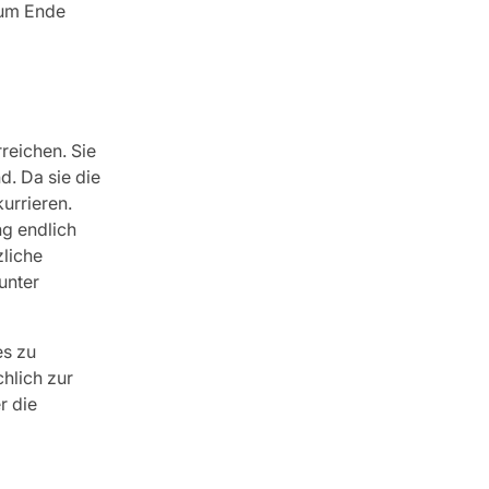
 zum Ende
reichen. Sie
d. Da sie die
urrieren.
ng endlich
zliche
unter
es zu
chlich zur
r die