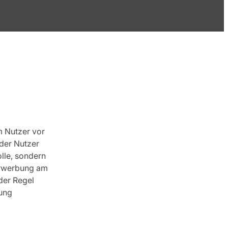
m Nutzer vor
der Nutzer
olle, sondern
nerwerbung am
der Regel
bung