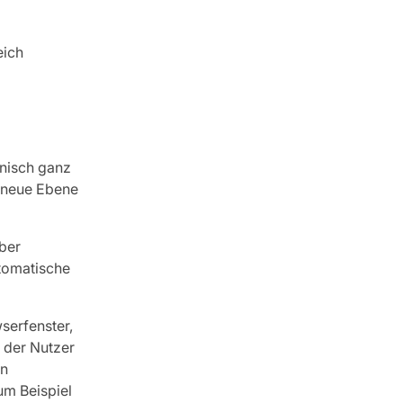
eich
hnisch ganz
e neue Ebene
ber
utomatische
wserfenster,
t der Nutzer
en
um Beispiel