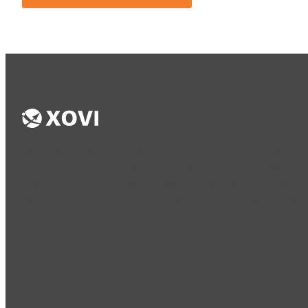
Die XOVI GmbH bietet seit 2009 von ihrem Hauptsitz in 
SaaS-Lösungen (Software as a Service) für die Online-
Branche an und unterstützt damit tausende Online-Mark
Unternehmen erfolgreich bei der Erreichung ihrer Ziele.