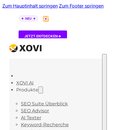
Zum Hauptinhalt springen
Zum Footer springen
XOVI AI ist da – entdecke, wie KI-Tools über dein B
JETZT ENTDECKEN
XOVI AI
Produkte
SEO Suite Überblick
SEO Advisor
AI Texter
Keyword-Recherche