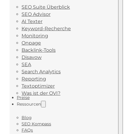
SEO Suite Überblick
SEO Advisor
AI Texter
Keyword-Recherche
Monitoring
Onpage
Backlink-Tools
Disavow
SEA
Search Analytics
Reporting
Textoptimizer
Was ist der OVI?
Preise
Ressourcen
Blog
SEO Kompass
FAQs