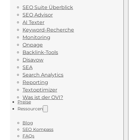
SEO Suite Überblick
SEO Advisor
AI Texter
Keyword-Recherche
Monitoring
Onpage
Backlink-Tools
Disavow
SEA
Search Analytics
Reporting
Textoptimizer
Was ist der OVI?
Preise
Ressourcen
Blog
SEO Kompass
FAQs