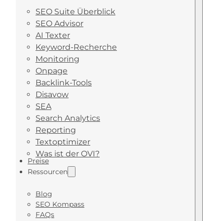
SEO Suite Überblick
SEO Advisor
AI Texter
Keyword-Recherche
Monitoring
Onpage
Backlink-Tools
Disavow
SEA
Search Analytics
Reporting
Textoptimizer
Was ist der OVI?
Preise
Ressourcen
Blog
SEO Kompass
FAQs