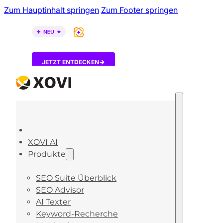
Zum Hauptinhalt springen
Zum Footer springen
XOVI AI ist da – entdecke, wie KI-Tools über dein B
JETZT ENTDECKEN
XOVI AI
Produkte
SEO Suite Überblick
SEO Advisor
AI Texter
Keyword-Recherche