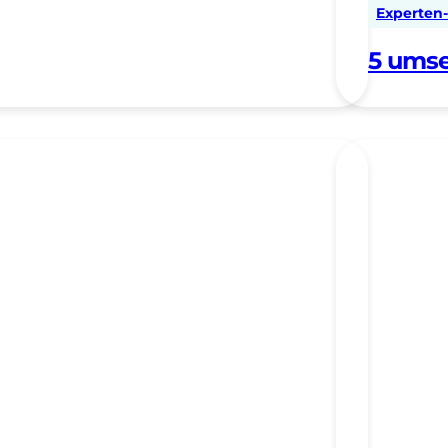
Experten-
5 umse