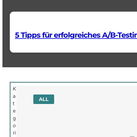
5 Tipps für erfolgreiches A/B-Testi
K
a
ALL
t
e
g
o
ri