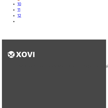
10
11
12
Die XOVI GmbH bietet seit 2009 von ihrem Hauptsi