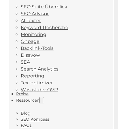
SEO Suite Überblick
SEO Advisor
AI Texter
Keyword-Recherche
Monitoring
Onpage
Backlink-Tools
Disavow
SEA
Search Analytics
Reporting
Textoptimizer
Was ist der OVI?
Preise
Ressourcen
Blog
SEO Kompass
FAQs