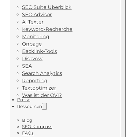
SEO Suite Überblick
SEO Advisor
AI Texter
Keyword-Recherche
Monitoring
Onpage
Backlink-Tools
Disavow
SEA
Search Analytics
Reporting
Textoptimizer
Was ist der OVI?
Preise
Ressourcen
Blog
SEO Kompass
FAQs