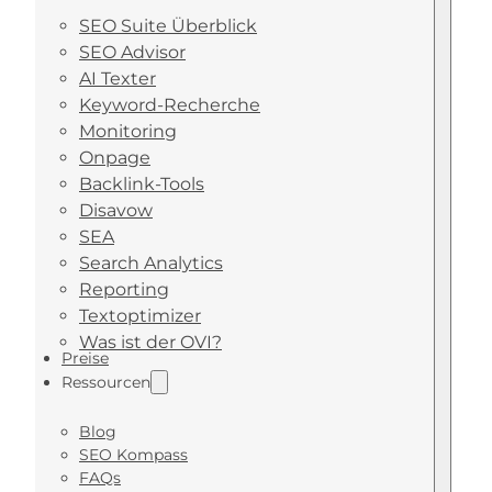
SEO Suite Überblick
SEO Advisor
AI Texter
Keyword-Recherche
Monitoring
Onpage
Backlink-Tools
Disavow
SEA
Search Analytics
Reporting
Textoptimizer
Was ist der OVI?
Preise
Ressourcen
Blog
SEO Kompass
FAQs