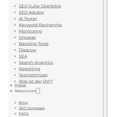
SEO Suite Überblick
SEO Advisor
AI Texter
Keyword-Recherche
Monitoring
Onpage
Backlink-Tools
Disavow
SEA
Search Analytics
Reporting
Textoptimizer
Was ist der OVI?
Preise
Ressourcen
Blog
SEO Kompass
FAQs