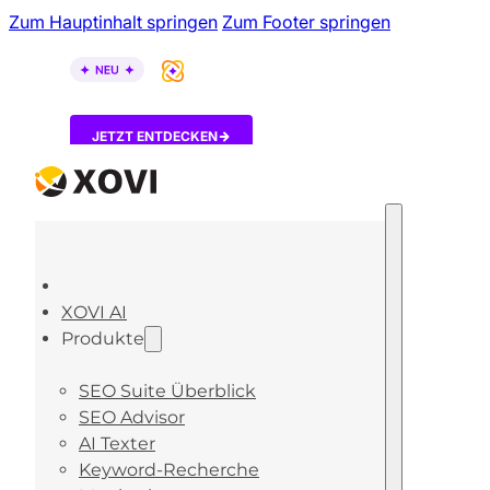
Zum Hauptinhalt springen
Zum Footer springen
XOVI AI ist da – entdecke, wie KI-Tools über dein B
JETZT ENTDECKEN
XOVI AI
Produkte
SEO Suite Überblick
SEO Advisor
AI Texter
Keyword-Recherche