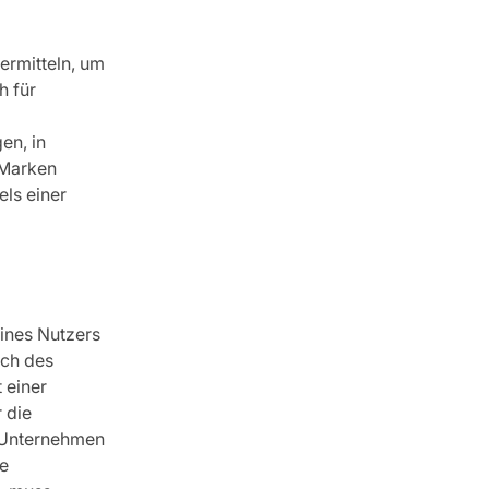
ermitteln, um
h für
en, in
 Marken
ls einer
eines Nutzers
ich des
 einer
 die
e Unternehmen
ie