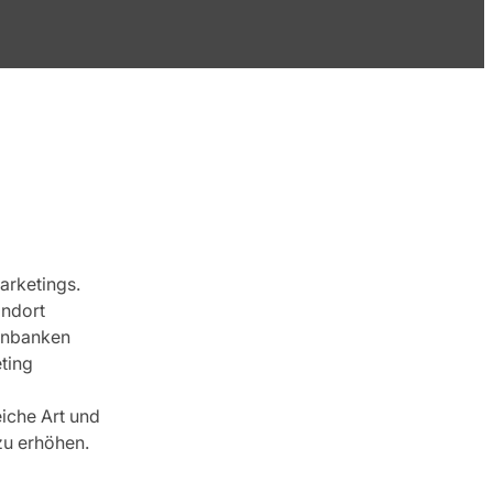
arketings.
andort
tenbanken
eting
eiche Art und
zu erhöhen.