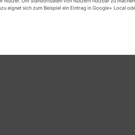
er Nutzer. Um Standortdaten von Nutzern nutzbar zu machen
azu eignet sich zum Beispiel ein Eintrag in Google+ Local o
Köln
Marketing-
eter und