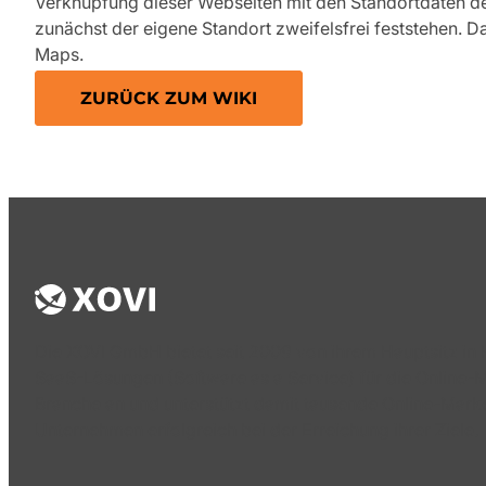
Verknüpfung dieser Webseiten mit den Standortdaten d
zunächst der eigene Standort zweifelsfrei feststehen. D
Maps.
ZURÜCK ZUM WIKI
Die XOVI GmbH bietet seit 2009 von ihrem Hauptsitz in 
SaaS-Lösungen (Software as a Service) für die Online-
Branche an und unterstützt damit tausende Online-Mark
Unternehmen erfolgreich bei der Erreichung ihrer Ziele.