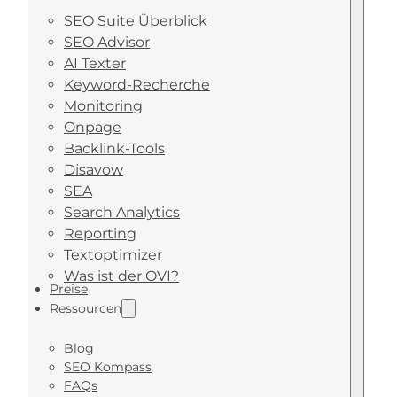
SEO Suite Überblick
SEO Advisor
AI Texter
Keyword-Recherche
Monitoring
Onpage
Backlink-Tools
Disavow
SEA
Search Analytics
Reporting
Textoptimizer
Was ist der OVI?
Preise
Ressourcen
Blog
SEO Kompass
FAQs