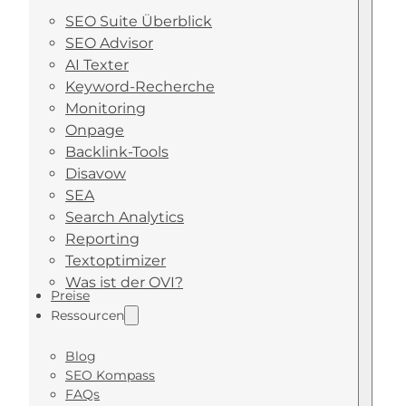
SEO Suite Überblick
SEO Advisor
AI Texter
Keyword-Recherche
Monitoring
Onpage
Backlink-Tools
Disavow
SEA
Search Analytics
Reporting
Textoptimizer
Was ist der OVI?
Preise
Ressourcen
Blog
SEO Kompass
FAQs