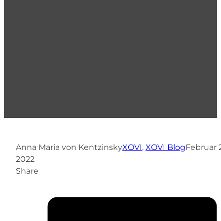
Anna Maria von Kentzinsky
XOVI
,
XOVI Blog
Februar 2
2022
Share