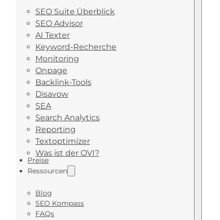
SEO Suite Überblick
SEO Advisor
AI Texter
Keyword-Recherche
Monitoring
Onpage
Backlink-Tools
Disavow
SEA
Search Analytics
Reporting
Textoptimizer
Was ist der OVI?
Preise
Ressourcen
Blog
SEO Kompass
FAQs