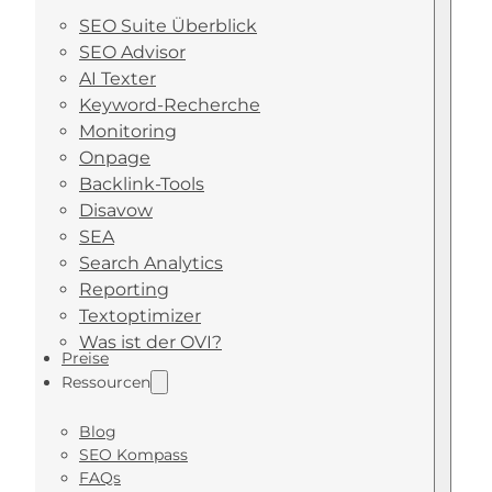
SEO Suite Überblick
SEO Advisor
AI Texter
Keyword-Recherche
Monitoring
Onpage
Backlink-Tools
Disavow
SEA
Search Analytics
Reporting
Textoptimizer
Was ist der OVI?
Preise
Ressourcen
Blog
SEO Kompass
FAQs