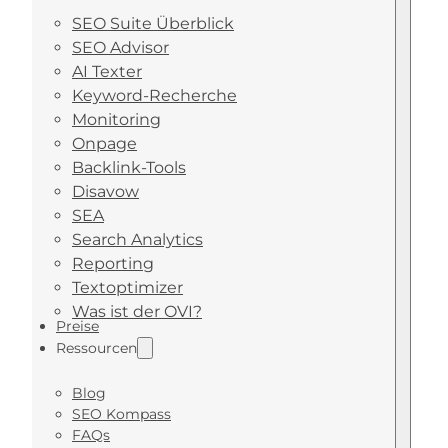
SEO Suite Überblick
SEO Advisor
AI Texter
Keyword-Recherche
Monitoring
Onpage
Backlink-Tools
Disavow
SEA
Search Analytics
Reporting
Textoptimizer
Was ist der OVI?
Preise
Ressourcen
Blog
SEO Kompass
FAQs