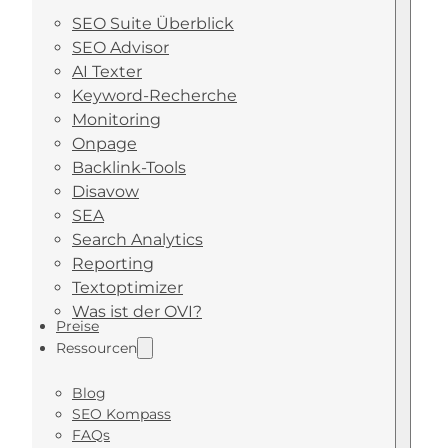
SEO Suite Überblick
SEO Advisor
AI Texter
Keyword-Recherche
Monitoring
Onpage
Backlink-Tools
Disavow
SEA
Search Analytics
Reporting
Textoptimizer
Was ist der OVI?
Preise
Ressourcen
Blog
SEO Kompass
FAQs