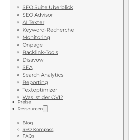
SEO Suite Überblick
SEO Advisor
AI Texter
Keyword-Recherche
Monitoring
Onpage
Backlink-Tools
Disavow
SEA
Search Analytics
Reporting
Textoptimizer
Was ist der OVI?
Preise
Ressourcen
Blog
SEO Kompass
FAQs