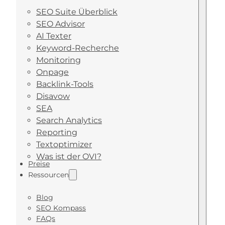
SEO Suite Überblick
SEO Advisor
AI Texter
Keyword-Recherche
Monitoring
Onpage
Backlink-Tools
Disavow
SEA
Search Analytics
Reporting
Textoptimizer
Was ist der OVI?
Preise
Ressourcen
Blog
SEO Kompass
FAQs