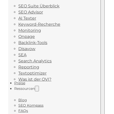
SEO Suite Überblick
SEO Advisor
AI Texter
Keyword-Recherche
Monitoring
Onpage
Backlink-Tools
Disavow
SEA
Search Analytics
Reporting
Textoptimizer
Was ist der OVI?
Preise
Ressourcen
Blog
SEO Kompass
FAQs