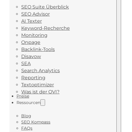
SEO Suite Überblick
SEO Advisor
AI Texter
Keyword-Recherche
Monitoring
Onpage
Backlink-Tools
Disavow
SEA
Search Analytics
Reporting
Textoptimizer
Was ist der OVI?
Preise
Ressourcen
Blog
SEO Kompass
FAQs